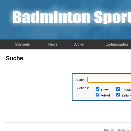
Startseite
News
Artikel
Zeitungsartikel
Suche
Suche:
Suchen in
News
Fotoa
Artikel
Zeitung
Kontakt
::
Impressu