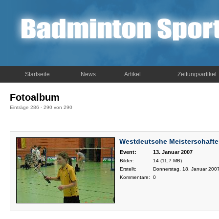
Startseite
News
Artikel
Zeitungsartikel
Fotoalbum
Einträge 286 - 290 von 290
Westdeutsche Meisterschafte
Event:
13. Januar 2007
Bilder:
14 (11,7 MB)
Erstellt:
Donnerstag, 18. Januar 2007
Kommentare:
0